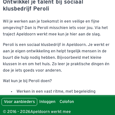
Ontwikkel je talent bij sociaal
klusbedrijf Peroli
Wil je werken aan je toekomst in een veilige en fijne
omgeving? Dan is Peroli misschien iets voor jou. Via het
traject Apeldoorn werkt mee kun je hier aan de slag.
Peroli is een sociaal klusbedrijf in Apeldoorn. Je werkt er
aan je eigen ontwikkeling en helpt tegelijk mensen in de
buurt die hulp nodig hebben. Bijvoorbeeld met kleine
klussen in en om het huis. Zo leer je praktische dingen én
doe je iets goeds voor anderen.
Wat kun je bij Peroli doen?
Werken in een vast ritme, met begeleiding
Leren door te doen
Voor aanbieders
Inloggen
Colofon
Praktische klussen uitvoeren bij mensen thuis
Je talenten ontdekken en groeien naar betaald
© 2016 - 2026
Apeldoorn werkt mee