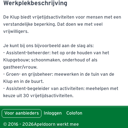
Werkplekbeschrijving
De Klup biedt vrijetijdsactiviteiten voor mensen met een 
verstandelijke beperking. Dat doen we met veel 
vrijwilligers.

Je kunt bij ons bijvoorbeeld aan de slag als:

- Assistent-beheerder: het op orde houden van het 
Klupgebouw; schoonmaken, onderhoud of als 
gastheer/vrouw.

- Groen- en grijsbeheer: meewerken in de tuin van de 
Klup en in de buurt.

- Assistent-begeleider van activiteiten: meehelpen met 
keuze uit 30 vrijetijdsactiviteiten.

We werken in het Kluphuis aan de Mariastraat en in de 
Voor aanbieders
Inloggen
Colofon
buurt.

Ons Kluphuis is dé plek waar we elkaar ontmoeten en 
© 2016 - 2026
Apeldoorn werkt mee