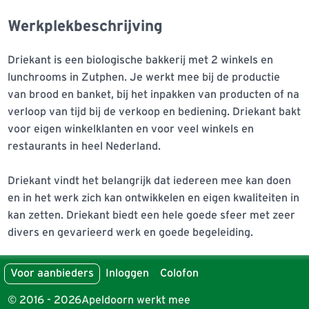
Werkplekbeschrijving
Driekant is een biologische bakkerij met 2 winkels en 
lunchrooms in Zutphen. Je werkt mee bij de productie 
van brood en banket, bij het inpakken van producten of na 
verloop van tijd bij de verkoop en bediening. Driekant bakt 
voor eigen winkelklanten en voor veel winkels en 
restaurants in heel Nederland.

Driekant vindt het belangrijk dat iedereen mee kan doen 
en in het werk zich kan ontwikkelen en eigen kwaliteiten in 
kan zetten. Driekant biedt een hele goede sfeer met zeer 
divers en gevarieerd werk en goede begeleiding.

In de Driekant Arbeidstraining ontwikkel je jouw 
Voor aanbieders
Inloggen
Colofon
mogelijkheden door mee te werken en door onderzoek 
© 2016 - 2026
Apeldoorn werkt mee
van jouw kwaliteiten in thematische, kunstzinnige en 